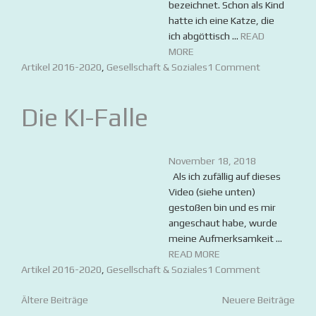
bezeichnet. Schon als Kind
hatte ich eine Katze, die
ich abgöttisch ...
READ
MORE
Artikel 2016-2020
,
Gesellschaft & Soziales
1 Comment
Die KI-Falle
November 18, 2018
Als ich zufällig auf dieses
Video (siehe unten)
gestoßen bin und es mir
angeschaut habe, wurde
meine Aufmerksamkeit ...
READ MORE
Artikel 2016-2020
,
Gesellschaft & Soziales
1 Comment
Beitragsnavigation
Ältere Beiträge
Neuere Beiträge