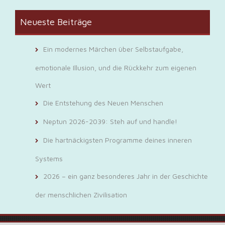
Neueste Beiträge
Ein modernes Märchen über Selbstaufgabe,
emotionale Illusion, und die Rückkehr zum eigenen
Wert
Die Entstehung des Neuen Menschen
Neptun 2026-2039: Steh auf und handle!
Die hartnäckigsten Programme deines inneren
Systems
2026 – ein ganz besonderes Jahr in der Geschichte
der menschlichen Zivilisation