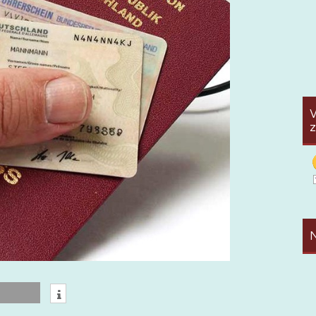
V
z
N