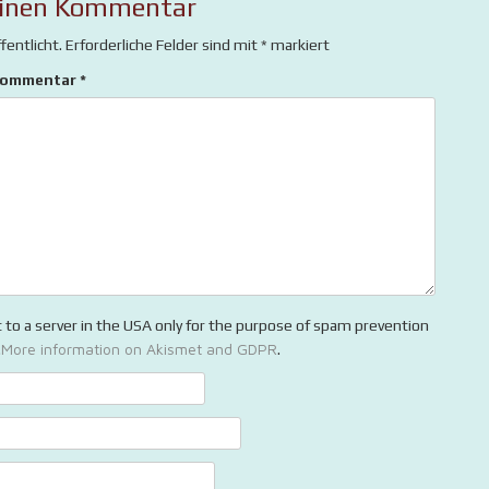
einen Kommentar
fentlicht.
Erforderliche Felder sind mit
*
markiert
ommentar
*
t to a server in the USA only for the purpose of spam prevention
More information on Akismet and GDPR
.
.