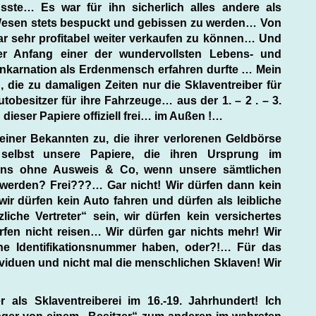
te… Es war für ihn sicherlich alles andere als
Wesen stets bespuckt und gebissen zu werden… Von
ar sehr profitabel weiter verkaufen zu können… Und
er Anfang einer der wundervollsten Lebens- und
r Inkarnation als Erdenmensch erfahren durfte … Mein
 die zu damaligen Zeiten nur die Sklaventreiber für
tobesitzer für ihre Fahrzeuge… aus der 1. – 2 . – 3.
ieser Papiere offiziell frei… im Außen !…
einer Bekannten zu, die ihrer verlorenen Geldbörse
selbst unsere Papiere, die ihren Ursprung im
uns ohne Ausweis & Co, wenn unsere sämtlichen
 werden? Frei???… Gar nicht! Wir dürfen dann kein
r dürfen kein Auto fahren und dürfen als leibliche
liche Vertreter“ sein, wir dürfen kein versichertes
fen nicht reisen… Wir dürfen gar nichts mehr! Wir
ine Identifikationsnummer haben, oder?!… Für das
ividuen und nicht mal die menschlichen Sklaven! Wir
 als Sklaventreiberei im 16.-19. Jahrhundert! Ich