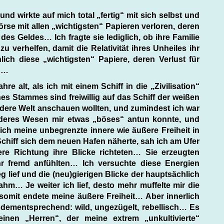
nd wirkte auf mich total „fertig“ mit sich selbst und
börse mit allen „wichtigsten“ Papieren verloren, deren
t des Geldes… Ich fragte sie lediglich, ob ihre Familie
u verhelfen, damit die Relativität ihres Unheiles ihr
ch diese „wichtigsten“ Papiere, deren Verlust für
n?…
re alt, als ich mit einem Schiff in die „Zivilisation“
es Stammes sind freiwillig auf das Schiff der weißen
ndere Welt anschauen wollten, und zumindest ich war
nderes Wesen mir etwas „böses“ antun konnte, und
ch meine unbegrenzte innere wie äußere Freiheit in
chiff sich dem neuen Hafen näherte, sah ich am Ufer
ere Richtung ihre Blicke richteten… Sie erzeugten
hr fremd anfühlten… Ich versuchte diese Energien
g lief und die (neu)gierigen Blicke der hauptsächlich
m… Je weiter ich lief, desto mehr muffelte mir die
omit endete meine äußere Freiheit… Aber innerlich
dementsprechend: wild, ungezügelt, rebellisch… Es
einen „Herren“, der meine extrem „unkultivierte“