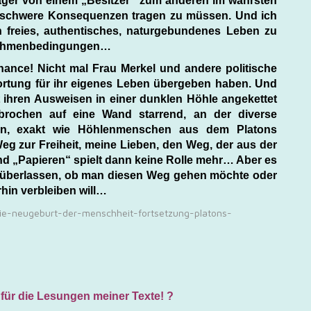
ager von einem „Besitzer“ zum anderen im wahrsten
 schwere Konsequenzen tragen zu müssen. Und ich
 freies, authentisches, naturgebundenes Leben zu
“ Rahmenbedingungen…
Chance! Nicht mal Frau Merkel und andere politische
ortung für ihr eigenes Leben übergeben haben. Und
t ihren Ausweisen in einer dunklen Höhle angekettet
rbrochen auf eine Wand starrend, an der diverse
den, exakt wie Höhlenmenschen aus dem Platons
Weg zur Freiheit, meine Lieben, den Weg, der aus der
nd „Papieren“ spielt dann keine Rolle mehr… Aber es
st überlassen, ob man diesen Weg gehen möchte oder
rhin verbleiben will…
e-neugeburt-der-menschheit-fortsetzung-platons-
für die Lesungen meiner Texte! ?