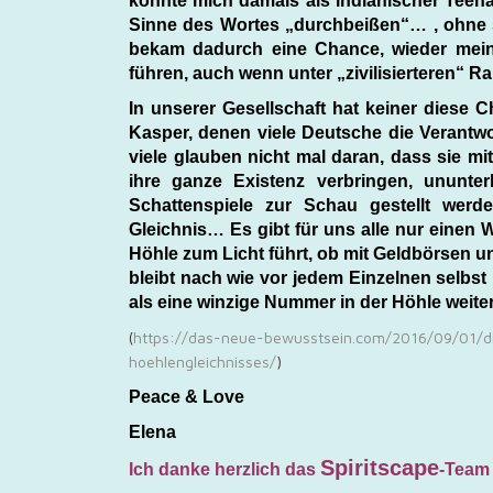
konnte mich damals als indianischer Teen
Sinne des Wortes „durchbeißen“… , ohne
bekam dadurch eine Chance, wieder mein
führen, auch wenn unter „zivilisierteren
In unserer Gesellschaft hat keiner diese 
Kasper, denen viele Deutsche die Verantw
viele glauben nicht mal daran, dass sie mi
ihre ganze Existenz verbringen, ununte
Schattenspiele zur Schau gestellt wer
Gleichnis… Es gibt für uns alle nur einen 
Höhle zum Licht führt, ob mit Geldbörsen u
bleibt nach wie vor jedem Einzelnen selb
als eine winzige Nummer in der Höhle weite
(
https://das-neue-bewusstsein.com/2016/09/01/di
hoehlengleichnisses/
)
Peace & Love
Elena
Spiritscape
Ich danke herzlich das
-Team 