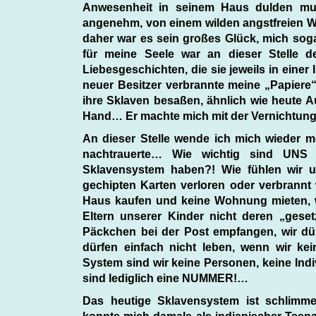
Anwesenheit in seinem Haus dulden muss
angenehm, von einem wilden angstfreien 
daher war es sein großes Glück, mich sog
für meine Seele war an dieser Stelle d
Liebesgeschichten, die sie jeweils in eine
neuer Besitzer verbrannte meine „Papiere“,
ihre Sklaven besaßen, ähnlich wie heute Au
Hand… Er machte mich mit der Vernichtung d
An dieser Stelle wende ich mich wieder m
nachtrauerte… Wie wichtig sind UNS 
Sklavensystem haben?! Wie fühlen wir 
gechipten Karten verloren oder verbrannt
Haus kaufen und keine Wohnung mieten, wi
Eltern unserer Kinder nicht deren „gesetz
Päckchen bei der Post empfangen, wir dür
dürfen einfach nicht leben, wenn wir ke
System sind wir keine Personen, keine Ind
sind lediglich eine NUMMER!…
Das heutige Sklavensystem ist schlimmer