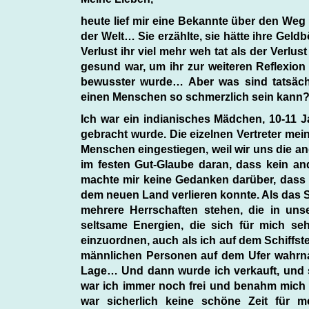
heute lief mir eine Bekannte über den Weg u
der Welt… Sie erzählte, sie hätte ihre Geld
Verlust ihr viel mehr weh tat als der Verlus
gesund war, um ihr zur weiteren Reflexion z
bewusster wurde… Aber was sind tatsächli
einen Menschen so schmerzlich sein kan
Ich war ein indianisches Mädchen, 10-11 Jah
gebracht wurde. Die eizelnen Vertreter mein
Menschen eingestiegen, weil wir uns die a
im festen Gut-Glaube daran, dass kein a
machte mir keine Gedanken darüber, dass i
dem neuen Land verlieren konnte. Als das S
mehrere Herrschaften stehen, die in uns
seltsame Energien, die sich für mich se
einzuordnen, auch als ich auf dem Schiffste
männlichen Personen auf dem Ufer wahrnah
Lage… Und dann wurde ich verkauft, und s
war ich immer noch frei und benahm mich 
war sicherlich keine schöne Zeit für m