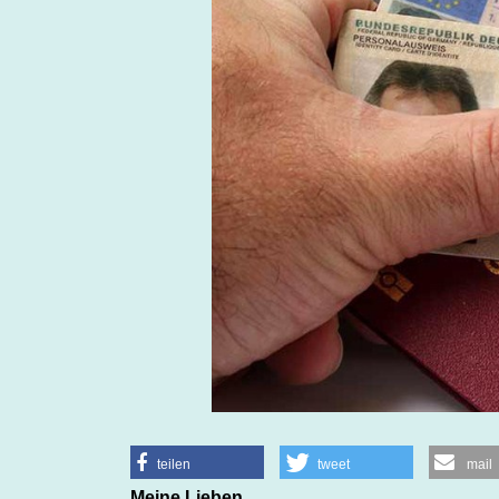
teilen
tweet
mail
Meine Lieben,