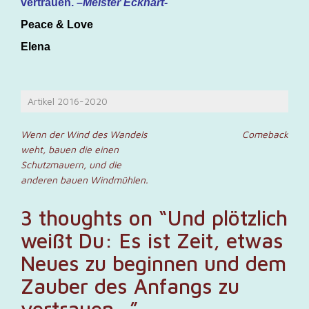
vertrauen.
–
Meister Eckhart-
Peace & Love
Elena
Artikel 2016-2020
Beitragsnavigation
Wenn der Wind des Wandels
Comeback
weht, bauen die einen
Schutzmauern, und die
anderen bauen Windmühlen.
3 thoughts on “
Und plötzlich
weißt Du: Es ist Zeit, etwas
Neues zu beginnen und dem
Zauber des Anfangs zu
vertrauen…
”