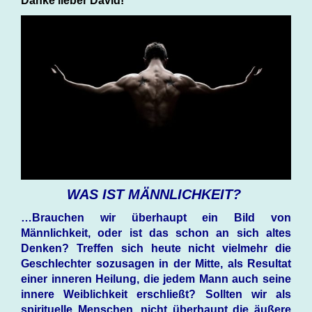
Danke lieber David!
WAS IST MÄNNLICHKEIT?
…Brauchen wir überhaupt ein Bild von
Männlichkeit, oder ist das schon an sich altes
Denken? Treffen sich heute nicht vielmehr die
Geschlechter sozusagen in der Mitte, als Resultat
einer inneren Heilung, die jedem Mann auch seine
innere Weiblichkeit erschließt? Sollten wir als
spirituelle Menschen, nicht überhaupt die äußere